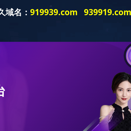
九游平台
（东方智捷）
AUG产品
下载中心
全球分销商
九游(中国)
服务官方