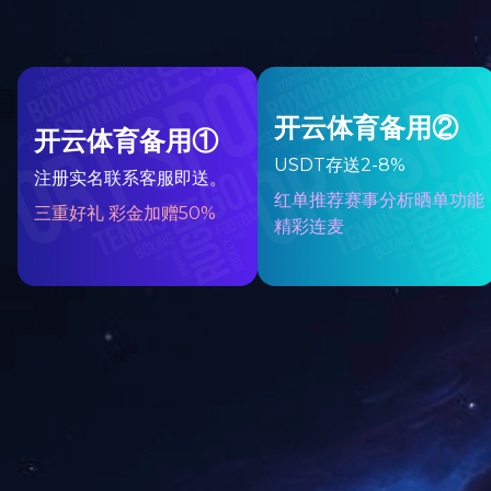
公司新闻
升级版九
联系方式
九游平台
公司地址：广东省中山市五桂山
街道长命水大街44号威斯达工业
园
电 话：400-9988-392
销售手机：13510013395
相关产品
网 址：
www.noixia.com
电子邮箱：
post@brandjet.cn