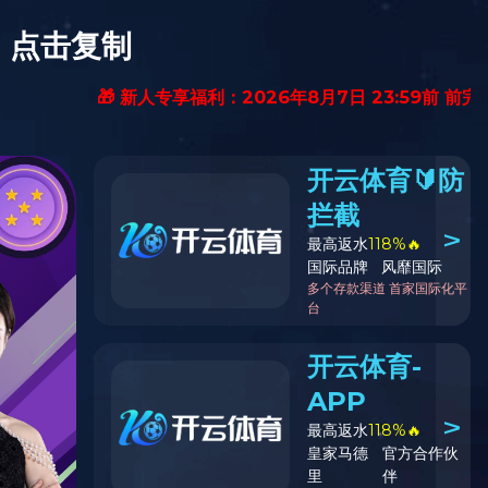
一站式
参考视频
关于九游平台
网站