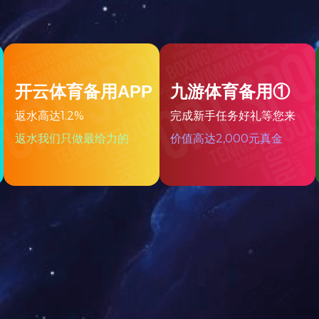
NexFlow新品发布：升级版九游(中国)一站式服务官方网站
来源： 发布时间：2017-8-8 16:35:00 
游(中国)一站式服务官方网站具冷却方案－---油雾混合冷却系统
上一条：
Nex Flow公司在曼谷召开全球重点地区
NexFlow中标中冶集团风九游(中国)一站式服务官方