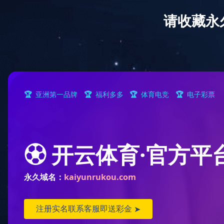
欢迎光临九游平台 !
网站首页
NexFlow产品
H