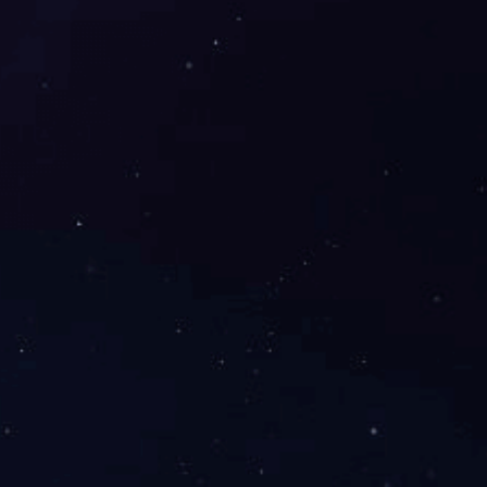
国)一站式服务官方网站、圆风九游(中国)一站式服务官方网站
空气放大器
压缩空气
2018年度工程师会议圆满结束
2018-12-04
7年的纳克斯（NexFlow）冷风枪
2018-05-31
获特斯拉订单
2017-11-29
新品发布：大尺寸环形风九游(中国)一站式服
2017-08-08