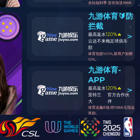
您现在所在位置：
首页
»
下载中心
»
涡流管