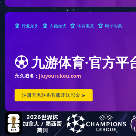
下载中
下载中心