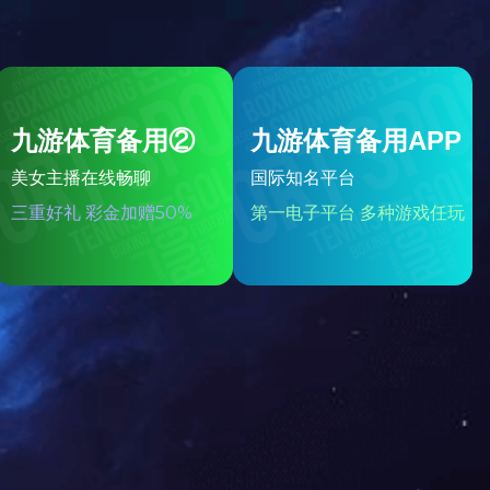
3D(igs)
3D (PDF)
点击下载3D(igs)
点击下载3D (PDF)
点击下载3D(igs)
点击下载3D (PDF)