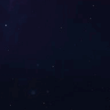
商
九游平台
公司地址：
电 话：400-99
销售手机：135