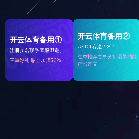
超级风九游(中国)一站式服务官
方网站
标准风九游(中国)一站式服务官
中
方网站
环形风九游(中国)一站式服务官
小
方网站
空气放大器
气动输送器
节气喷头、喷嘴
吹吸两用真空吸除枪
涡流管
冷风枪
机箱冷却器